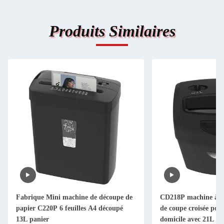
Produits Similaires
Fabrique Mini machine de découpe de
CD218P machine à d
papier C220P 6 feuilles A4 découpé
de coupe croisée pou
13L panier
domicile avec 21L pa