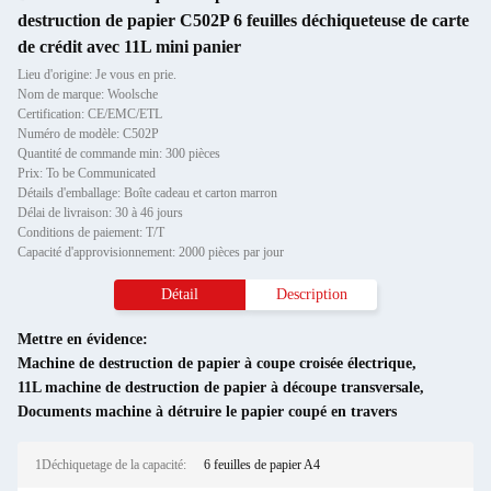
destruction de papier C502P 6 feuilles déchiqueteuse de carte
de crédit avec 11L mini panier
Lieu d'origine: Je vous en prie.
Nom de marque: Woolsche
Certification: CE/EMC/ETL
Numéro de modèle: C502P
Quantité de commande min: 300 pièces
Prix: To be Communicated
Détails d'emballage: Boîte cadeau et carton marron
Délai de livraison: 30 à 46 jours
Conditions de paiement: T/T
Capacité d'approvisionnement: 2000 pièces par jour
Détail
Description
Mettre en évidence:
Machine de destruction de papier à coupe croisée électrique
,
11L machine de destruction de papier à découpe transversale
,
Documents machine à détruire le papier coupé en travers
1Déchiquetage de la capacité:
6 feuilles de papier A4