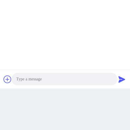
Soumettre
Get a Quote
Je ne veux pas.280,Housha Road, ville de Houjie, ville de
Dongguan, Guangdong, Chine
Adresse
Photo
Video Call