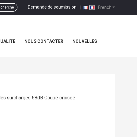
Demande de soumission
|
French
cherche
QUALITÉ
NOUS CONTACTER
NOUVELLES
 les surcharges 68dB Coupe croisée