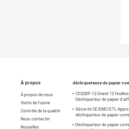
À propos
déchiqueteuse de papier co
CD228P-12 Grand 12 feuilles
À propos de nous
Déchiqueteur de papier d'aff
Visite de l'usine
Machines de déchiqueteur
Sécurité CE/EMC/ETL Appro
Contrôle de la qualité
commerciales 25L
déchiqueteur de papier comm
Nous contacter
CD228P-12 avec poubelle de
Déchiqueteur de papier com
Nouvelles