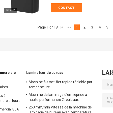
CONTACT
Page 1 of 18
|<
<<
1
2
3
4
5
LAI
mmerciale
Laminateur de bureau
Machine à stratifier rapide réglable par
aires
température
Machine de laminage d'entreprise à
uvé
haute performance 2 rouleaux
ercial lourd
 25L
250 mm/min Vitesse de la machine de
mercial 8L 6
laminage de bureau avec température