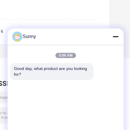
6
7
8
9
10
>>
>|
Sunny
5:06 AM
Good day, what product are you looking 
for?
SSEZ UN MESSAGE