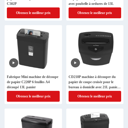
C502P
avec poubelle à ordures de 13L
Obtenez le meilleur prix
Obtenez le meilleur prix
Fabrique Mini machine de découpe
CD218P machine à découper du
de papier C220P 6 feuilles A4
papier de coupe croisée pour le
découpé 13L panier
bureau à domicile avec 21L panier à
panier 10 feuilles A4 déchiqueter
Obtenez le meilleur prix
Obtenez le meilleur prix
carte Cd