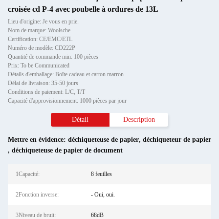
croisée cd P-4 avec poubelle à ordures de 13L
Lieu d'origine: Je vous en prie.
Nom de marque: Woolsche
Certification: CE/EMC/ETL
Numéro de modèle: CD222P
Quantité de commande min: 100 pièces
Prix: To be Communicated
Détails d'emballage: Boîte cadeau et carton marron
Délai de livraison: 35-50 jours
Conditions de paiement: L/C, T/T
Capacité d'approvisionnement: 1000 pièces par jour
Détail
Description
Mettre en évidence:
déchiqueteuse de papier
,
déchiqueteur de papier
,
déchiqueteuse de papier de document
1Capacité:
8 feuilles
2Fonction inverse:
- Oui, oui.
3Niveau de bruit:
68dB