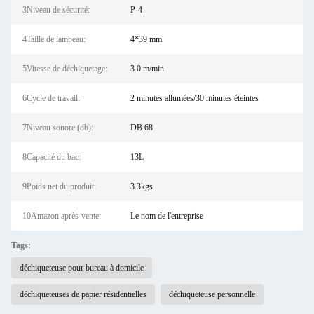
3Niveau de sécurité:
P-4
4Taille de lambeau:
4*39 mm
5Vitesse de déchiquetage:
3.0 m/min
6Cycle de travail:
2 minutes allumées/30 minutes éteintes
7Niveau sonore (db):
DB 68
8Capacité du bac:
13L
9Poids net du produit:
3.3kgs
10Amazon après-vente:
Le nom de l'entreprise
Tags:
déchiqueteuse pour bureau à domicile
déchiqueteuses de papier résidentielles
déchiqueteuse personnelle