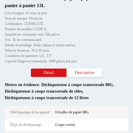
panier à panier 13L
Lieu d'origine: Je vous en prie.
Nom de marque: Woolsche
Certification: CE/EMC/ETL
Numéro de modèle: C220P-6
Quantité de commande min: 100 pièces
Prix: To be communicated
Détails d'emballage: Boîte cadeau et carton marron
Délai de livraison: 30 à 50 jours
Conditions de paiement: L/C, T/T
Capacité d'approvisionnement: 1000 pièces par jour
Détail
Description
Mettre en évidence:
Déchiqueteuse à coupe transversale 80G
,
Déchiqueteuse à coupe transversale de tôles
,
Déchiqueteuse à coupe transversale de 13 litres
1Déchiquetage de la capacité:
6 feuilles de papier 80G
2Type de déchiquetage:
Coupe croisée