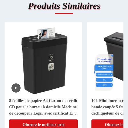
Produits Similaires
8 feuilles de papier A4 Carton de crédit
10L Mini bureau et 
CD pour le bureau à domicile Machine
bande coupée 5 feuil
de découpeur Léger avec certificat ETL
déchiqueteur de do
EMC CE
Obtenez le meilleur prix
Obtenez le me