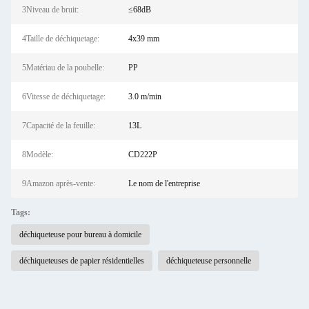
3Niveau de bruit:
≤68dB
4Taille de déchiquetage:
4x39 mm
5Matériau de la poubelle:
PP
6Vitesse de déchiquetage:
3.0 m/min
7Capacité de la feuille:
13L
8Modèle:
CD222P
9Amazon après-vente:
Le nom de l'entreprise
Tags:
déchiqueteuse pour bureau à domicile
déchiqueteuses de papier résidentielles
déchiqueteuse personnelle