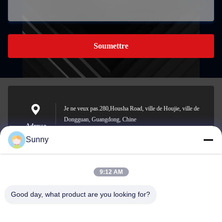
Soumettre
Je ne veux pas.280,Housha Road, ville de Houjie, ville de
Dongguan, Guangdong, Chine
Adresse
Sunny
9:12 AM
sunny.xu@woolsche.com
E-mail
Good day, what product are you looking for?