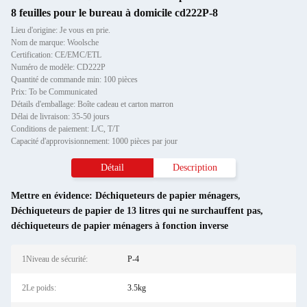
8 feuilles pour le bureau à domicile cd222P-8
Lieu d'origine: Je vous en prie.
Nom de marque: Woolsche
Certification: CE/EMC/ETL
Numéro de modèle: CD222P
Quantité de commande min: 100 pièces
Prix: To be Communicated
Détails d'emballage: Boîte cadeau et carton marron
Délai de livraison: 35-50 jours
Conditions de paiement: L/C, T/T
Capacité d'approvisionnement: 1000 pièces par jour
Détail
Description
Mettre en évidence:
Déchiqueteurs de papier ménagers
,
Déchiqueteurs de papier de 13 litres qui ne surchauffent pas
,
déchiqueteurs de papier ménagers à fonction inverse
1Niveau de sécurité:
P-4
2Le poids:
3.5kg