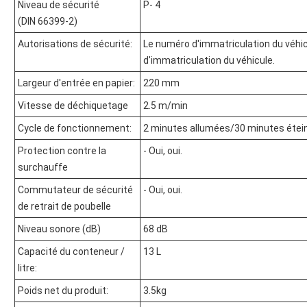
Niveau de sécurité
P- 4
(DIN 66399-2)
Autorisations de sécurité:
Le numéro d'immatriculation du véhi
d'immatriculation du véhicule.
Largeur d'entrée en papier:
220 mm
Vitesse de déchiquetage
2.5 m/min
Cycle de fonctionnement:
2 minutes allumées/30 minutes étei
Protection contre la
- Oui, oui.
surchauffe
Commutateur de sécurité
- Oui, oui.
de retrait de poubelle
Niveau sonore (dB)
68 dB
Capacité du conteneur /
13 L
litre:
Poids net du produit:
3.5kg