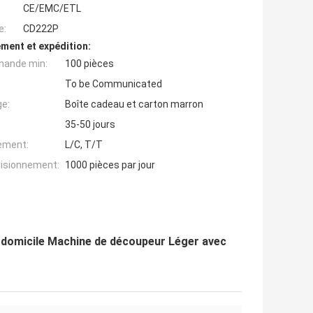
CE/EMC/ETL
e:
CD222P
ment et expédition:
mande min:
100 pièces
To be Communicated
ge:
Boîte cadeau et carton marron
35-50 jours
iement:
L/C, T/T
visionnement:
1000 pièces par jour
 à domicile Machine de découpeur Léger avec