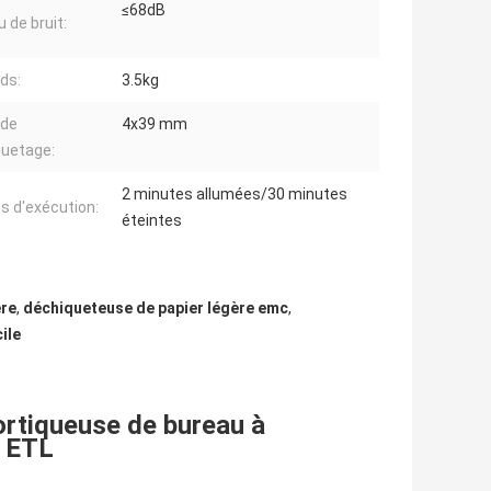
≤68dB
 de bruit:
ids:
3.5kg
 de
4x39 mm
quetage:
2 minutes allumées/30 minutes
 d'exécution:
éteintes
ère
,
déchiqueteuse de papier légère emc
,
ile
ortiqueuse de bureau à
E ETL