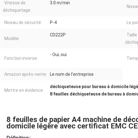
Vitesse de
3.0 m/min
Niveau
déchiquetage:
Niveau de sécurité:
P-4
Le po
CD222P
Taille
Modèle:
déchi
- Oui, oui.
Fonction inverse:
Temps
Amazon après-vente:
Le nom de l'entreprise
déchiqueteuse pour bureau à domicile lég
Mettre en évidence:
8 feuilles déchiqueteuse de bureau à domic
8 feuilles de papier A4 machine de déc
domicile légère avec certificat EMC C
Définition: