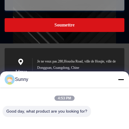
Soumettre
Je ne veux pas.280,Housha Road, ville de Houjie, ville de
Dongguan, Guangdong, Chine
Adresse
Sunny
4:53 PM
sunny.xu@woolsche.com
E-mail
Good day, what product are you looking for?