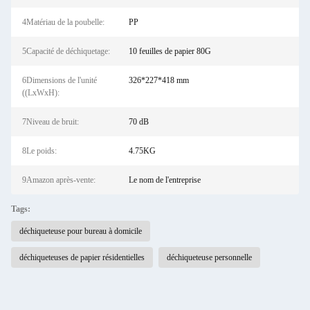
4Matériau de la poubelle:
PP
5Capacité de déchiquetage:
10 feuilles de papier 80G
6Dimensions de l'unité
326*227*418 mm
((LxWxH):
7Niveau de bruit:
70 dB
8Le poids:
4.75KG
9Amazon après-vente:
Le nom de l'entreprise
Tags:
déchiqueteuse pour bureau à domicile
déchiqueteuses de papier résidentielles
déchiqueteuse personnelle