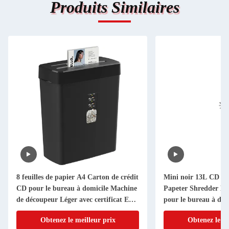
Produits Similaires
8 feuilles de papier A4 Carton de crédit
Mini noir 13L CD car
CD pour le bureau à domicile Machine
Papeter Shredder Mac
de découpeur Léger avec certificat ETL
pour le bureau à dom
EMC CE
Obtenez le meilleur prix
Obtenez le me