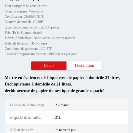
Lieu d'origine: Je vous en prie.
Nom de marque: Woolsche
Certification: CE/EMC/ETL
Numéro de modèle: C218P
Quantité de commande min: 100 pièces
Prix: To be Communicated
Détails d'emballage: Boîte cadeau et carton marron
Délai de livraison: 35-50 jours
Conditions de paiement: L/C, T/T
Capacité d'approvisionnement: 1000 pièces par jour
Détail
Description
Mettre en évidence:
déchiqueteuse de papier à domicile 21 litres
,
Déchiqueteuse à domicile de 21 litres
,
déchiqueteuse de papier domestique de grande capacité
1Vitesse de déchiquetage:
2.2 m/min
2Capacité de la feuille:
21L
3CD déchiqueté:
Je ne veux pas