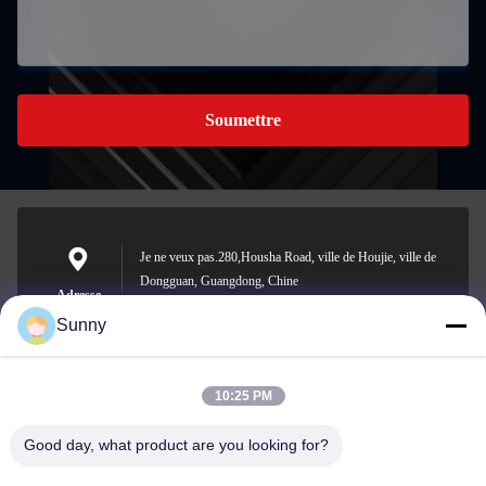
Soumettre
Je ne veux pas.280,Housha Road, ville de Houjie, ville de
Dongguan, Guangdong, Chine
Adresse
Sunny
10:25 PM
sunny.xu@woolsche.com
E-mail
Good day, what product are you looking for?