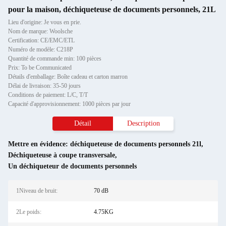
pour la maison, déchiqueteuse de documents personnels, 21L
Lieu d'origine: Je vous en prie.
Nom de marque: Woolsche
Certification: CE/EMC/ETL
Numéro de modèle: C218P
Quantité de commande min: 100 pièces
Prix: To be Communicated
Détails d'emballage: Boîte cadeau et carton marron
Délai de livraison: 35-50 jours
Conditions de paiement: L/C, T/T
Capacité d'approvisionnement: 1000 pièces par jour
Détail
Description
Mettre en évidence:
déchiqueteuse de documents personnels 21l
,
Déchiqueteuse à coupe transversale
,
Un déchiqueteur de documents personnels
1Niveau de bruit:
70 dB
2Le poids:
4.75KG