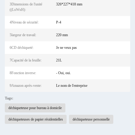
3Dimensions de l'unité
326*227*418 mm
((LxWxH):
4Niveau de sécurité:
P-4
5largeur de travail:
220 mm
6CD déchiqueté:
Je ne veux pas
7Capacité de la feuille:
21L
8Fonction inverse:
- Oui, oui.
9Amazon après-vente:
Le nom de l'entreprise
Tags:
déchiqueteuse pour bureau à domicile
déchiqueteuses de papier résidentielles
déchiqueteuse personnelle