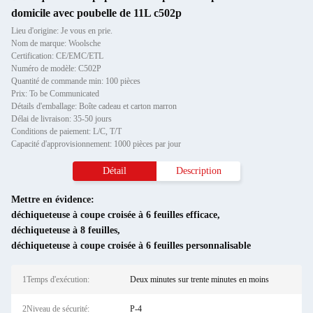
domicile avec poubelle de 11L c502p
Lieu d'origine: Je vous en prie.
Nom de marque: Woolsche
Certification: CE/EMC/ETL
Numéro de modèle: C502P
Quantité de commande min: 100 pièces
Prix: To be Communicated
Détails d'emballage: Boîte cadeau et carton marron
Délai de livraison: 35-50 jours
Conditions de paiement: L/C, T/T
Capacité d'approvisionnement: 1000 pièces par jour
Détail
Description
Mettre en évidence:
déchiqueteuse à coupe croisée à 6 feuilles efficace
,
déchiqueteuse à 8 feuilles
,
déchiqueteuse à coupe croisée à 6 feuilles personnalisable
1Temps d'exécution:
Deux minutes sur trente minutes en moins
2Niveau de sécurité:
P-4