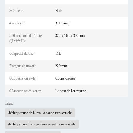
3Couleur:
Noir
4la vitesse:
3.0 m/min
5Dimensions de l'unité
322 x 169 x 309 mm
((LxWxH):
6Capacité du bac:
11L
7largeur de travail:
220 mm
8Coupure du style:
Coupe croisée
9Amazon après-vente:
Le nom de l'entreprise
Tags:
déchiqueteuse de bureau à coupe transversale
déchiqueteuse à coupe transversale commerciale