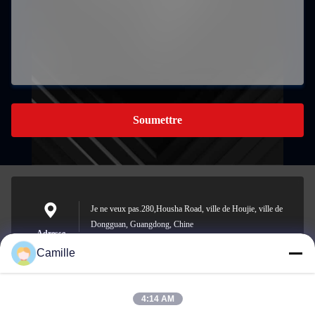
Soumettre
Je ne veux pas.280,Housha Road, ville de Houjie, ville de
Dongguan, Guangdong, Chine
Adresse
Camille
4:14 AM
sunny.xu@woolsche.com