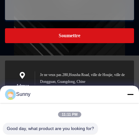
Soumettre
Je ne veux pas.280,Housha Road, ville de Houjie, ville de
Dongguan, Guangdong, Chine
Adresse
Sunny
11:11 PM
sunny.xu@woolsche.com
E-mail
Good day, what product are you looking for?