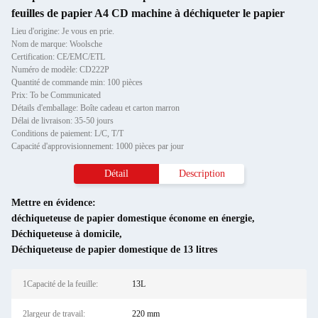
feuilles de papier A4 CD machine à déchiqueter le papier
Lieu d'origine: Je vous en prie.
Nom de marque: Woolsche
Certification: CE/EMC/ETL
Numéro de modèle: CD222P
Quantité de commande min: 100 pièces
Prix: To be Communicated
Détails d'emballage: Boîte cadeau et carton marron
Délai de livraison: 35-50 jours
Conditions de paiement: L/C, T/T
Capacité d'approvisionnement: 1000 pièces par jour
Détail
Description
Mettre en évidence:
déchiqueteuse de papier domestique économe en énergie
,
Déchiqueteuse à domicile
,
Déchiqueteuse de papier domestique de 13 litres
1Capacité de la feuille:
13L
2largeur de travail:
220 mm