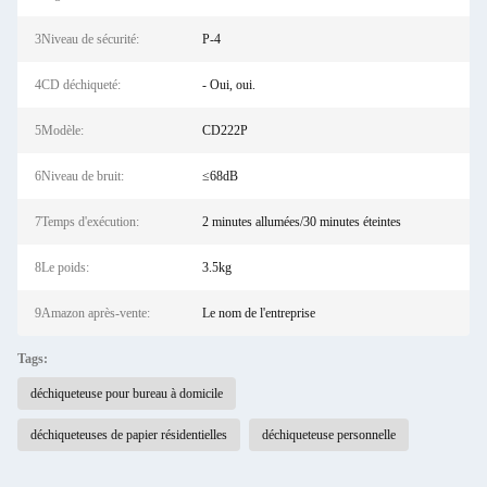
3Niveau de sécurité:
P-4
4CD déchiqueté:
- Oui, oui.
5Modèle:
CD222P
6Niveau de bruit:
≤68dB
7Temps d'exécution:
2 minutes allumées/30 minutes éteintes
8Le poids:
3.5kg
9Amazon après-vente:
Le nom de l'entreprise
Tags:
déchiqueteuse pour bureau à domicile
déchiqueteuses de papier résidentielles
déchiqueteuse personnelle