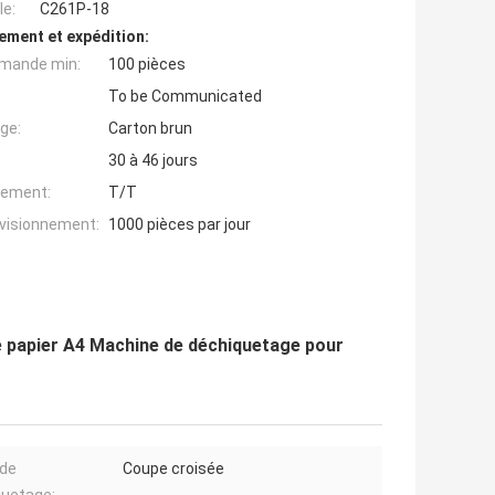
e:
C261P-18
ement et expédition:
mande min:
100 pièces
To be Communicated
ge:
Carton brun
30 à 46 jours
iement:
T/T
ovisionnement:
1000 pièces par jour
e papier A4 Machine de déchiquetage pour
 de
Coupe croisée