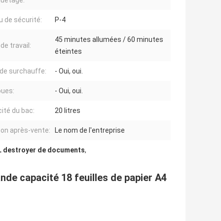
quetage:
u de sécurité:
P-4
45 minutes allumées / 60 minutes
de travail:
éteintes
 de surchauffe:
- Oui, oui.
oues:
- Oui, oui.
ité du bac:
20 litres
n après-vente:
Le nom de l'entreprise
L destroyer de documents
,
de capacité 18 feuilles de papier A4