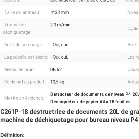
capacité:
déchiqueteur, carte de crédit, CD
déchi
Taille de lambeau:
4*33 mm
Nivea
Vitesse de
2.0 m/min
Cycle 
déchiquetage:
Arrêt de surcharge:
- Oui, oui.
Arrêt
La poubelle est pleine:
- Oui, oui.
Les r
Niveau de bruit:
DB 62
Capac
Poids net du produit:
10,5 kg
Amazo
Détructeur de documents de niveau P4
,
20
Mettre en évidence:
Déchiqueteur de papier A4 à 18 feuilles
C261P-18 destructrice de documents 20L de gran
machine de déchiquetage pour bureau niveau P4
Définition: