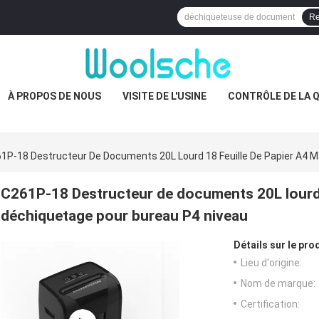
Re
À PROPOS DE NOUS
VISITE DE L'USINE
CONTRÔLE DE LA 
1P-18 Destructeur De Documents 20L Lourd 18 Feuille De Papier A4 
C261P-18 Destructeur de documents 20L lourd 
déchiquetage pour bureau P4 niveau
Détails sur le prod
Lieu d'origine:
Nom de marque:
Certification: