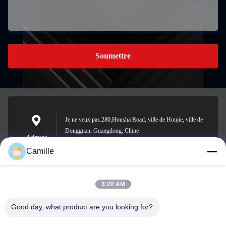
Soumettre
Je ne veux pas.280,Housha Road, ville de Houjie, ville de
Dongguan, Guangdong, Chine
Adresse
Camille
3:20 AM
sunny.xu@woolsche.com
E-mail
Good day, what product are you looking for?