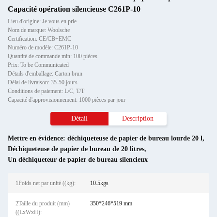
Capacité opération silencieuse C261P-10
Lieu d'origine: Je vous en prie.
Nom de marque: Woolsche
Certification: CE/CB+EMC
Numéro de modèle: C261P-10
Quantité de commande min: 100 pièces
Prix: To be Communicated
Détails d'emballage: Carton brun
Délai de livraison: 35-50 jours
Conditions de paiement: L/C, T/T
Capacité d'approvisionnement: 1000 pièces par jour
Détail
Description
Mettre en évidence:
déchiqueteuse de papier de bureau lourde 20 l
,
Déchiqueteuse de papier de bureau de 20 litres
,
Un déchiqueteur de papier de bureau silencieux
1Poids net par unité ((kg):
10.5kgs
2Taille du produit (mm)
350*246*519 mm
((LxWxH):