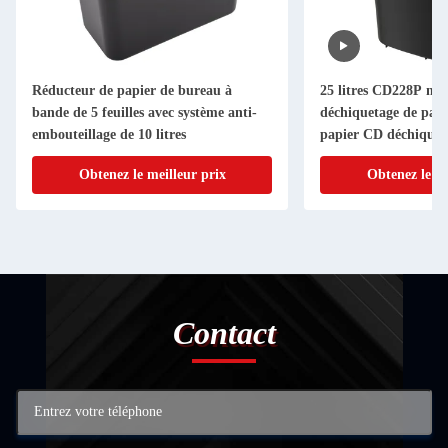
de bureau à
25 litres CD228P machine de
ec système anti-
déchiquetage de papier 12 feuille de
tres
papier CD déchiquetage de crédit
lleur prix
Obtenez le meilleur prix
Contact