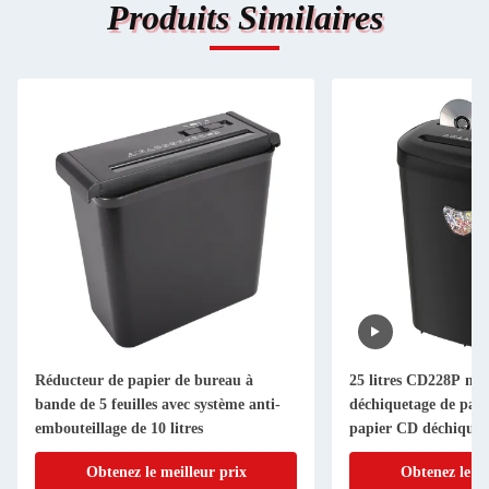
Produits Similaires
Réducteur de papier de bureau à
25 litres CD228P ma
bande de 5 feuilles avec système anti-
déchiquetage de papie
embouteillage de 10 litres
papier CD déchiqueta
Obtenez le meilleur prix
Obtenez le me