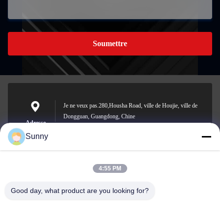
Soumettre
Je ne veux pas.280,Housha Road, ville de Houjie, ville de
Dongguan, Guangdong, Chine
Adresse
Sunny
4:55 PM
sunny.xu@woolsche.com
E-mail
Good day, what product are you looking for?