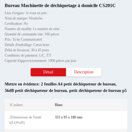
Bureau Machinette de déchiquetage à domicile CS201C
Lieu d'origine: Je vous en prie.
Nom de marque: Woolsche
Certification: No
Numéro de modèle: Le numéro de série
Quantité de commande min: 100 pièces
Prix: To be Communicated
Détails d'emballage: Caron brun
Délai de livraison: 30 à 45 jours
Conditions de paiement: L/C, T/T
Capacité d'approvisionnement: 1000 pièces par jour
Détail
Description
Mettre en évidence:
2 feuilles A4 petit déchiqueteur de bureau
,
56dB petit déchiqueteur de bureau
,
petit déchiqueteur de bureau p5
1Couleur:
Blanc
2Dimensions de l'unité
355 x 95 x 180 mm
((LxWxH):