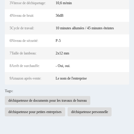
3Vitesse de déchiquetage:
10,6 m/min
4Niveau de bruit:
56dB
5Cycle de travail:
10 minutes allumées / 45 minutes éteintes
6Niveau de sécurité:
P-5
7Taille de lambeau:
2x12 mm
8Arrêt de surchauffe:
- Oui, oui.
9Amazon après-vente:
Le nom de l'entreprise
Tags:
déchiqueteuse de documents pour les travaux de bureau
déchiqueteuse pour petites entreprises
déchiqueteuse personnelle