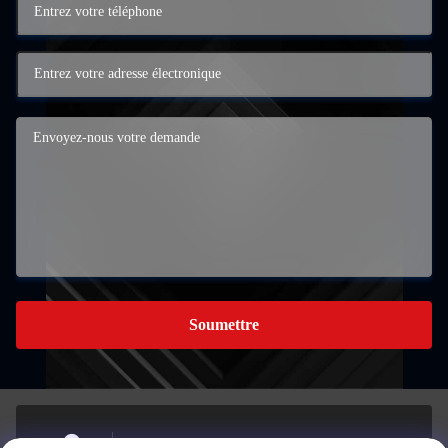
Soumettre
Je ne veux pas.280,Housha Road, ville de Houjie, ville de