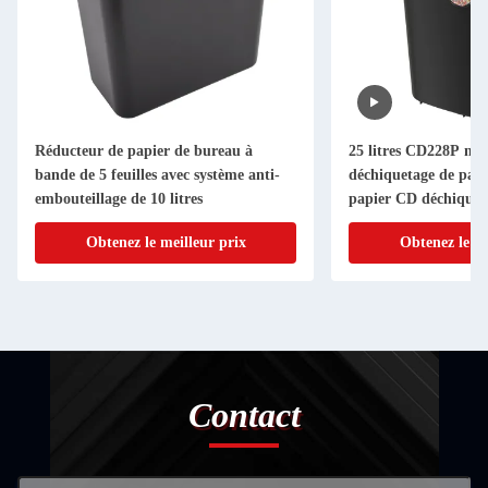
Réducteur de papier de bureau à
25 litres CD228P ma
bande de 5 feuilles avec système anti-
déchiquetage de papie
embouteillage de 10 litres
papier CD déchiqueta
Obtenez le meilleur prix
Obtenez le me
Contact