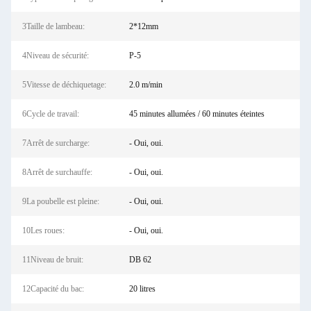
3Taille de lambeau:
2*12mm
4Niveau de sécurité:
P-5
5Vitesse de déchiquetage:
2.0 m/min
6Cycle de travail:
45 minutes allumées / 60 minutes éteintes
7Arrêt de surcharge:
- Oui, oui.
8Arrêt de surchauffe:
- Oui, oui.
9La poubelle est pleine:
- Oui, oui.
10Les roues:
- Oui, oui.
11Niveau de bruit:
DB 62
12Capacité du bac:
20 litres