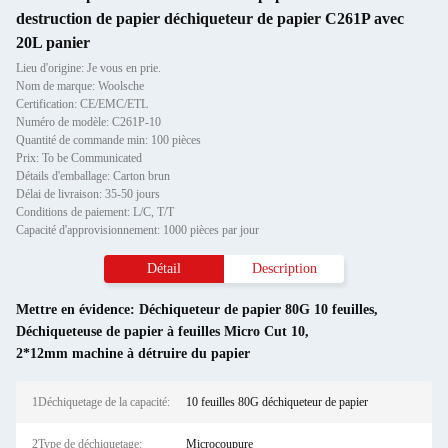
destruction de papier déchiqueteur de papier C261P avec
20L panier
Lieu d'origine: Je vous en prie.
Nom de marque: Woolsche
Certification: CE/EMC/ETL
Numéro de modèle: C261P-10
Quantité de commande min: 100 pièces
Prix: To be Communicated
Détails d'emballage: Carton brun
Délai de livraison: 35-50 jours
Conditions de paiement: L/C, T/T
Capacité d'approvisionnement: 1000 pièces par jour
Détail
Description
Mettre en évidence:
Déchiqueteur de papier 80G 10 feuilles
,
Déchiqueteuse de papier à feuilles Micro Cut 10
,
2*12mm machine à détruire du papier
1Déchiquetage de la capacité:
10 feuilles 80G déchiqueteur de papier
2Type de déchiquetage:
Microcoupure