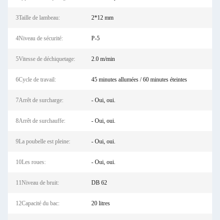
3Taille de lambeau:
2*12 mm
4Niveau de sécurité:
P-5
5Vitesse de déchiquetage:
2.0 m/min
6Cycle de travail:
45 minutes allumées / 60 minutes éteintes
7Arrêt de surcharge:
- Oui, oui.
8Arrêt de surchauffe:
- Oui, oui.
9La poubelle est pleine:
- Oui, oui.
10Les roues:
- Oui, oui.
11Niveau de bruit:
DB 62
12Capacité du bac:
20 litres