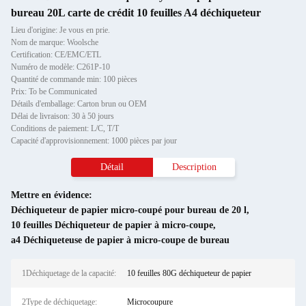
bureau 20L carte de crédit 10 feuilles A4 déchiqueteur
Lieu d'origine: Je vous en prie.
Nom de marque: Woolsche
Certification: CE/EMC/ETL
Numéro de modèle: C261P-10
Quantité de commande min: 100 pièces
Prix: To be Communicated
Détails d'emballage: Carton brun ou OEM
Délai de livraison: 30 à 50 jours
Conditions de paiement: L/C, T/T
Capacité d'approvisionnement: 1000 pièces par jour
Détail
Description
Mettre en évidence:
Déchiqueteur de papier micro-coupé pour bureau de 20 l
,
10 feuilles Déchiqueteur de papier à micro-coupe
,
a4 Déchiqueteuse de papier à micro-coupe de bureau
1Déchiquetage de la capacité:
10 feuilles 80G déchiqueteur de papier
2Type de déchiquetage:
Microcoupure