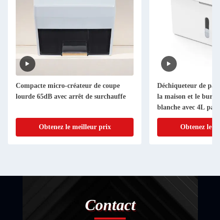
Compacte micro-créateur de coupe
Déchiqueteur de papi
lourde 65dB avec arrêt de surchauffe
la maison et le bureau
blanche avec 4L pan
Obtenez le meilleur prix
Obtenez le me
Contact