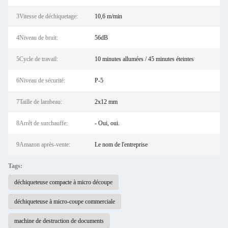
3Vitesse de déchiquetage:
10,6 m/min
4Niveau de bruit:
56dB
5Cycle de travail:
10 minutes allumées / 45 minutes éteintes
6Niveau de sécurité:
P-5
7Taille de lambeau:
2x12 mm
8Arrêt de surchauffe:
- Oui, oui.
9Amazon après-vente:
Le nom de l'entreprise
Tags:
déchiqueteuse compacte à micro découpe
déchiqueteuse à micro-coupe commerciale
machine de destruction de documents