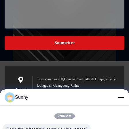
Soumettre
Je ne veux pas.280,Housha Road, ville de Houjie, ville de
Dongguan, Guangdong, Chine
Adresse
Sunny
7:06 AM
sunny.xu@woolsche.com
E-mail