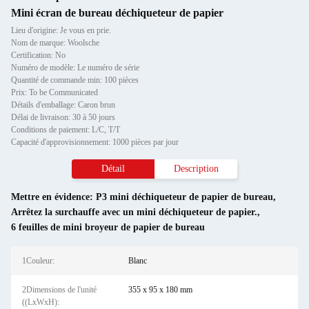
Mini écran de bureau déchiqueteur de papier
Lieu d'origine: Je vous en prie.
Nom de marque: Woolsche
Certification: No
Numéro de modèle: Le numéro de série
Quantité de commande min: 100 pièces
Prix: To be Communicated
Détails d'emballage: Caron brun
Délai de livraison: 30 à 50 jours
Conditions de paiement: L/C, T/T
Capacité d'approvisionnement: 1000 pièces par jour
Détail
Description
Mettre en évidence:
P3 mini déchiqueteur de papier de bureau
,
Arrêtez la surchauffe avec un mini déchiqueteur de papier.
,
6 feuilles de mini broyeur de papier de bureau
1Couleur:
Blanc
2Dimensions de l'unité
355 x 95 x 180 mm
((LxWxH):