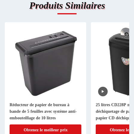
Produits Similaires
Réducteur de papier de bureau à
25 litres CD228P ma
bande de 5 feuilles avec système anti-
déchiquetage de papie
embouteillage de 10 litres
papier CD déchiqueta
Obtenez le meilleur prix
Obtenez le me