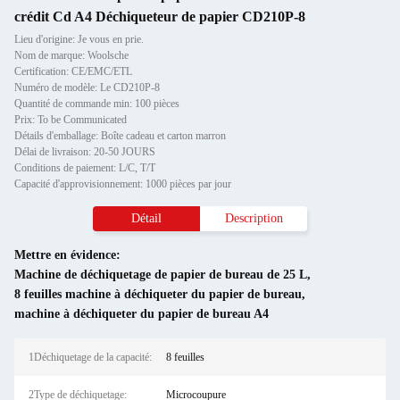
crédit Cd A4 Déchiqueteur de papier CD210P-8
Lieu d'origine: Je vous en prie.
Nom de marque: Woolsche
Certification: CE/EMC/ETL
Numéro de modèle: Le CD210P-8
Quantité de commande min: 100 pièces
Prix: To be Communicated
Détails d'emballage: Boîte cadeau et carton marron
Délai de livraison: 20-50 JOURS
Conditions de paiement: L/C, T/T
Capacité d'approvisionnement: 1000 pièces par jour
Détail
Description
Mettre en évidence:
Machine de déchiquetage de papier de bureau de 25 L
,
8 feuilles machine à déchiqueter du papier de bureau
,
machine à déchiqueter du papier de bureau A4
1Déchiquetage de la capacité:
8 feuilles
2Type de déchiquetage:
Microcoupure