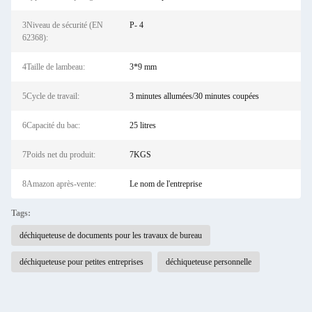
3Niveau de sécurité (EN
P- 4
62368):
4Taille de lambeau:
3*9 mm
5Cycle de travail:
3 minutes allumées/30 minutes coupées
6Capacité du bac:
25 litres
7Poids net du produit:
7KGS
8Amazon après-vente:
Le nom de l'entreprise
Tags:
déchiqueteuse de documents pour les travaux de bureau
déchiqueteuse pour petites entreprises
déchiqueteuse personnelle