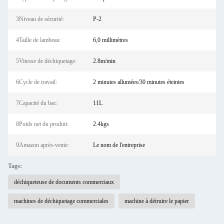
3Niveau de sécurité:
P-2
4Taille de lambeau:
6,0 millimètres
5Vitesse de déchiquetage:
2.8m/min
6Cycle de travail:
2 minutes allumées/30 minutes éteintes
7Capacité du bac:
11L
8Poids net du produit:
2.4kgs
9Amazon après-vente:
Le nom de l'entreprise
Tags:
déchiqueteuse de documents commerciaux
machines de déchiquetage commerciales
machine à détruire le papier