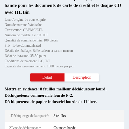
bande pour les documents de carte de crédit et le disque CD
avec 11L Bin
Lieu d'origine: Je vous en prie.
Nom de marque: Woolsche
Certification: CE/EMC/ETL
Numéro de modèle: Le SD108P
Quantité de commande min: 100 pièces
Prix: To be Communicated
Détails d'emballage: Boîte cadeau et carton marron
Délai de livraison: 35-50 jours
Conditions de paiement: L/C, T/T
Capacité d'approvisionnement: 1000 pièces par jour
Détail
Description
Mettre en évidence:
8 feuilles meilleur déchiqueteur lourd
,
Déchiqueteuse commerciale lourde P-2
,
Déchiqueteuse de papier industriel lourde de 11 litres
1Déchiquetage de la capacité:
8 feuilles
2Type de déchiquetage:
Coupe en bande