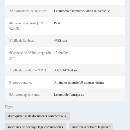
3Autorisations de sécurité::
Le numéro d'immatriculation du véhicule
4Niveau de sécurité (EN
P- 4
62368):
5Taille de lambeau:
4*35 mm
6Capacité de déchiquetage (80
12 feuilles
g)::
7Taille du produit W*D*H:
360*244*464 mm
8Temps continu:
3 minutes allumée/30 minutes éteinte
9Amazon après-vente:
Le nom de l'entreprise
Tags:
déchiqueteuse de documents commerciaux
machines de déchiquetage commerciales
machine à détruire le papier