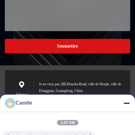
Soumettre
Je ne veux pas.280,Housha Road, ville de Houjie, ville de
Dongguan, Guangdong, Chine
Adresse
Camille
1:57 AM
sunny.xu@woolsche.com
E-mail