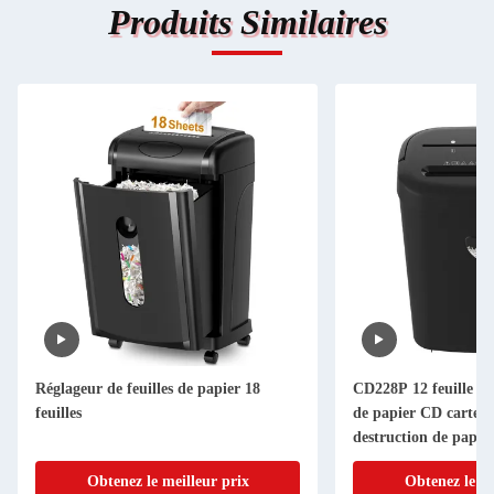
Produits Similaires
Réglageur de feuilles de papier 18
CD228P 12 feuille b
feuilles
de papier CD carte 
destruction de papie
25L
Obtenez le meilleur prix
Obtenez le me