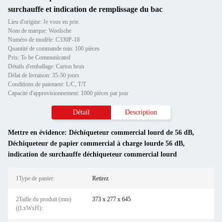
surchauffe et indication de remplissage du bac
Lieu d'origine: Je vous en prie.
Nom de marque: Woolsche
Numéro de modèle: C330P-18
Quantité de commande min: 100 pièces
Prix: To be Communicated
Détails d'emballage: Carton brun
Délai de livraison: 35-50 jours
Conditions de paiement: L/C, T/T
Capacité d'approvisionnement: 1000 pièces par jour
Détail
Description
Mettre en évidence:
Déchiqueteur commercial lourd de 56 dB
,
Déchiqueteur de papier commercial à charge lourde 56 dB
,
indication de surchauffe déchiqueteur commercial lourd
1Type de panier:
Retirez
2Taille du produit (mm)
373 x 277 x 645
((LxWxH):