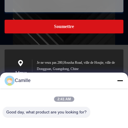
Soumettre
Je ne veux pas.280,Housha Road, ville de Houjie, ville de
Dongguan, Guangdong, Chine
Adresse
Camille
2:41 AM
sunny.xu@woolsche.com
E-mail
Good day, what product are you looking for?