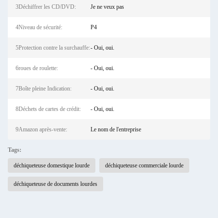
3Déchiffrer les CD/DVD:
Je ne veux pas
4Niveau de sécurité:
P4
5Protection contre la surchauffe:
- Oui, oui.
6roues de roulette:
- Oui, oui.
7Boîte pleine Indication:
- Oui, oui.
8Déchets de cartes de crédit:
- Oui, oui.
9Amazon après-vente:
Le nom de l'entreprise
Tags:
déchiqueteuse domestique lourde
déchiqueteuse commerciale lourde
déchiqueteuse de documents lourdes