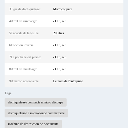
3Type de déchiquetage:
Microcoupure
4Arrêt de surcharge:
- Oui, oui.
5Capacité de la feuille:
20 litres
6Fonction inverse:
- Oui, oui.
7La poubelle est pleine:
- Oui, oui.
8Arrêt de chauffage:
- Oui, oui.
9Amazon après-vente:
Le nom de l'entreprise
Tags:
déchiqueteuse compacte à micro découpe
déchiqueteuse à micro-coupe commerciale
machine de destruction de documents