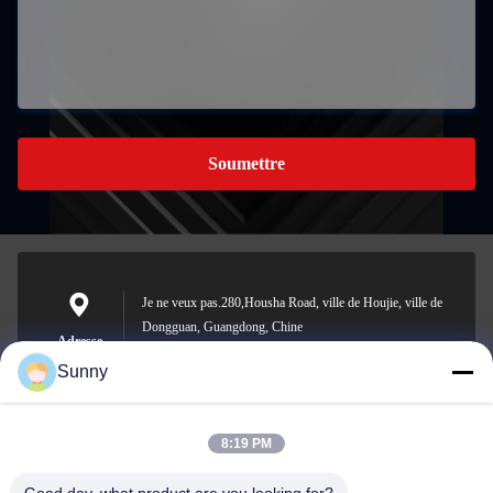
Soumettre
Je ne veux pas.280,Housha Road, ville de Houjie, ville de
Dongguan, Guangdong, Chine
Adresse
Sunny
8:19 PM
sunny.xu@woolsche.com
E-mail