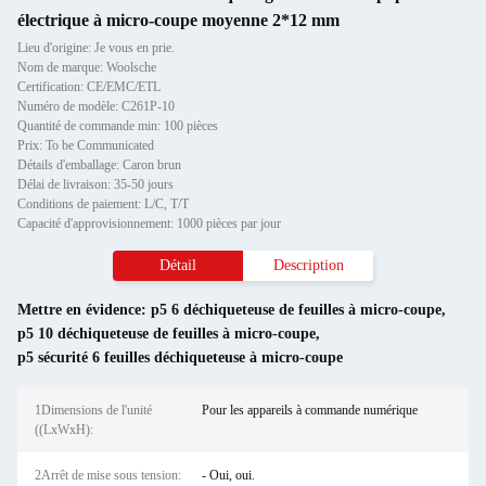
électrique à micro-coupe moyenne 2*12 mm
Lieu d'origine: Je vous en prie.
Nom de marque: Woolsche
Certification: CE/EMC/ETL
Numéro de modèle: C261P-10
Quantité de commande min: 100 pièces
Prix: To be Communicated
Détails d'emballage: Caron brun
Délai de livraison: 35-50 jours
Conditions de paiement: L/C, T/T
Capacité d'approvisionnement: 1000 pièces par jour
Détail
Description
Mettre en évidence:
p5 6 déchiqueteuse de feuilles à micro-coupe
,
p5 10 déchiqueteuse de feuilles à micro-coupe
,
p5 sécurité 6 feuilles déchiqueteuse à micro-coupe
1Dimensions de l'unité
Pour les appareils à commande numérique
((LxWxH):
2Arrêt de mise sous tension:
- Oui, oui.