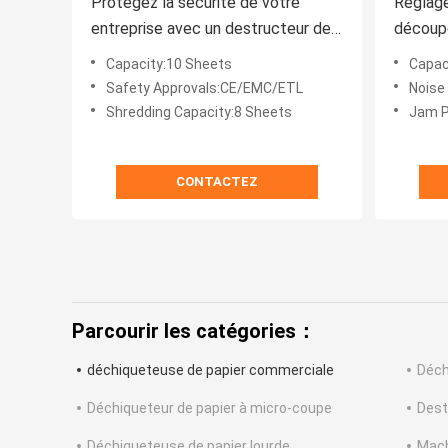
Protégez la sécurité de votre
Réglage
entreprise avec un destructeur de
découpe
documents professionnel pour
CE/EM
Capacity:10 Sheets
Capac
cartes de crédit, capacité de 8
pour vo
Safety Approvals:CE/EMC/ETL
Noise
feuilles et coupe croisée
Shredding Capacity:8 Sheets
Jam P
CONTACTEZ
Parcourir les catégories：
déchiqueteuse de papier commerciale
Déch
Déchiqueteur de papier à micro-coupe
Dest
Déchiqueteuse de papier lourde
Mach