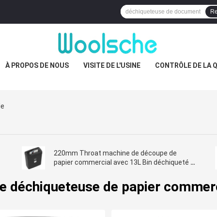
Re
À PROPOS DE NOUS
VISITE DE L'USINE
CONTRÔLE DE LA 
le
220mm Throat machine de découpe de
papier commercial avec 13L Bin déchiqueté 6
feuilles A4
e déchiqueteuse de papier commer