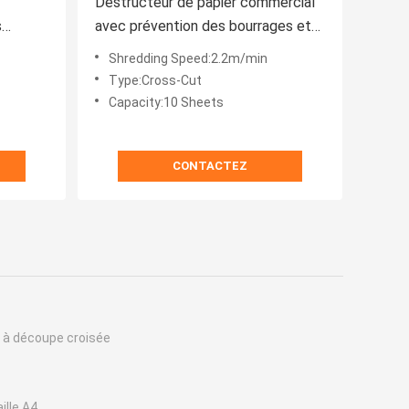
Destructeur de papier commercial
s
avec prévention des bourrages et
marche arrière automatique, vitesse
Shredding Speed:2.2m/min
 le
de déchiquetage de 2,2 m/min
Type:Cross-Cut
el
Capacity:10 Sheets
CONTACTEZ
 à découpe croisée
ille A4