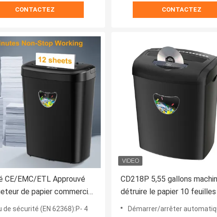
CONTACTEZ
CONTACTEZ
té CE/EMC/ETL Approuvé
CD218P 5,55 gallons machin
eteur de papier commercial
détruire le papier 10 feuille
CD228P-12 avec poubelle de
papier déchiqueteuse avec
 de sécurité (EN 62368):P- 4
Démarrer/arrêter automatiquement:-
protection contre la surcha