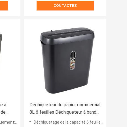
CONTACTEZ
e à
Déchiqueteur de papier commercial
s de
8L 6 feuilles Déchiqueteur à bande
coupée Sécurité niveau 2 S636B
 Oui, oui.
Déchiquetage de la capacité:6 feuilles de papier 80G
rge