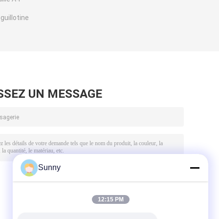
guillotine
SSEZ UN MESSAGE
Sunny
12:15 PM