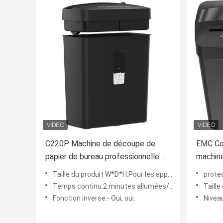
C220P Machine de découpe de
EMC Com
papier de bureau professionnelle
machine
avec fonction inverse
coupé e
Taille du produit W*D*H:Pour les appareils à combustion interne
protect
bureau 
Temps continu:2 minutes allumées/30 minutes éteintes
Taille du 
Fonction inverse:- Oui, oui.
Nivea