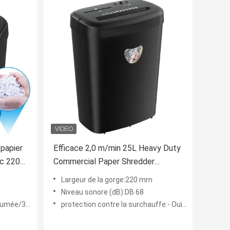
 papier
Efficace 2,0 m/min 25L Heavy Duty
c 220
Commercial Paper Shredder
L de
Machine cd228p déchiqueté carte
Largeur de la gorge:220 mm
de crédit CD
Niveau sonore (dB):DB 68
tes éteinte
protection contre la surchauffe:- Oui, oui.