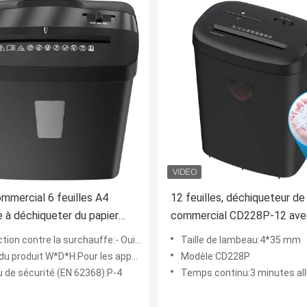
mercial 6 feuilles A4
12 feuilles, déchiqueteur de
 à déchiqueter du papier
commercial CD228P-12 ave
n travers C220P-6 pour
mm de largeur de gorge, 25
ion contre la surchauffe:- Oui, oui.
Taille de lambeau:4*35 mm
et maison
grande poubelle P-4
produit W*D*H:Pour les appareils à combustion interne
Modèle:CD228P
u de sécurité (EN 62368):P-4
Temps continu:3 minutes allumée/30 minu