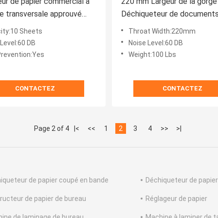
ur de papier commercial à
220 mm Largeur de la gorge
 transversale approuvé
Déchiqueteur de document
C/ETL 326x227x418 mm
commerciaux Déchiqueteur
ity:10 Sheets
Throat Width:220mm
tre entreprise
Capacité 10 feuilles A4 pour
 Level:60 DB
Noise Level:60 DB
déchiquettement confidenti
revention:Yes
Weight:100 Lbs
CONTACTEZ
CONTACTEZ
Page 2 of 4
|<
<<
1
2
3
4
>>
>|
iqueteur de papier coupé en bande
Déchiqueteur de papier
ructeur de papier de bureau
Réglageur de papier
ine de laminage de bureau
Machine à laminer de ta