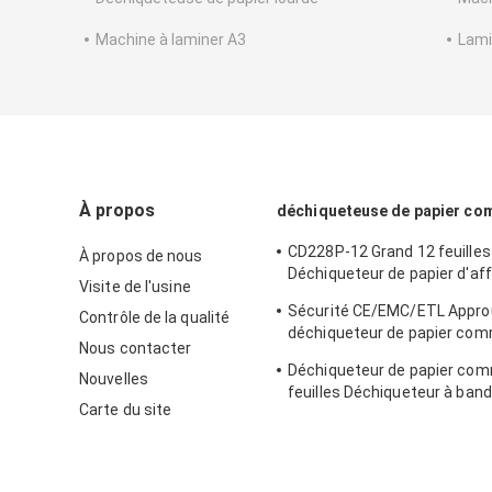
Machine à laminer A3
Lami
À propos
déchiqueteuse de papier co
CD228P-12 Grand 12 feuilles
À propos de nous
Déchiqueteur de papier d'aff
Visite de l'usine
Machines de déchiqueteur
Sécurité CE/EMC/ETL Appro
Contrôle de la qualité
commerciales 25L
déchiqueteur de papier comm
Nous contacter
CD228P-12 avec poubelle de
Déchiqueteur de papier com
Nouvelles
feuilles Déchiqueteur à ban
Carte du site
Sécurité niveau 2 S636B