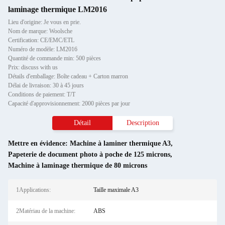
laminage thermique LM2016
Lieu d'origine: Je vous en prie.
Nom de marque: Woolsche
Certification: CE/EMC/ETL
Numéro de modèle: LM2016
Quantité de commande min: 500 pièces
Prix: discuss with us
Détails d'emballage: Boîte cadeau + Carton marron
Délai de livraison: 30 à 45 jours
Conditions de paiement: T/T
Capacité d'approvisionnement: 2000 pièces par jour
Détail
Description
Mettre en évidence:
Machine à laminer thermique A3
,
Papeterie de document photo à poche de 125 microns
,
Machine à laminage thermique de 80 microns
1Applications:
Taille maximale A3
2Matériau de la machine:
ABS