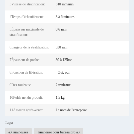
3Vitesse de stratification:
310 mm/min
4Temps d'échauffement:
3 à 6 minutes
5Épaisseur maximale de
0.6 mm
stratification:
6Largeur de la stratification:
330 mm
7Épaisseur de poche:
80 à 125mc
8Fonction de libération:
- Oui, oui.
9Des rouleaux:
2 rouleaux
10Poids net du produit:
1.5 kg
11Amazon après-vente:
Le nom de l'entreprise
Tags:
a3 lamineuses
lamineuse pour bureau pro a3