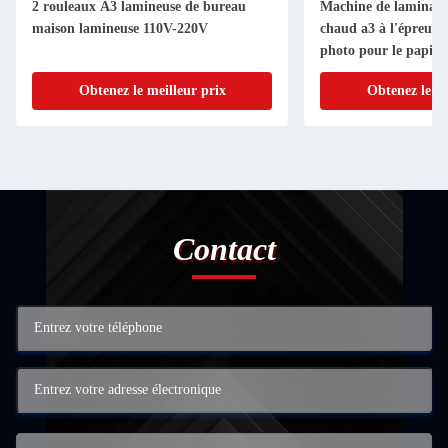
2 rouleaux A3 lamineuse de bureau
Machine de laminage
maison lamineuse 110V-220V
chaud a3 à l'épreuve 
photo pour le papie
LM2017
Obtenez le meilleur prix
Obtenez le me
Contact