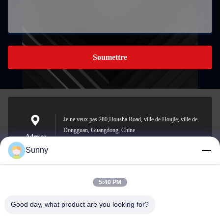
Soumettre
Je ne veux pas.280,Housha Road, ville de Houjie, ville de
Dongguan, Guangdong, Chine
Adresse
Sunny
5:40 PM
sunny.xu@woolsche.com
E-mail
Good day, what product are you looking for?