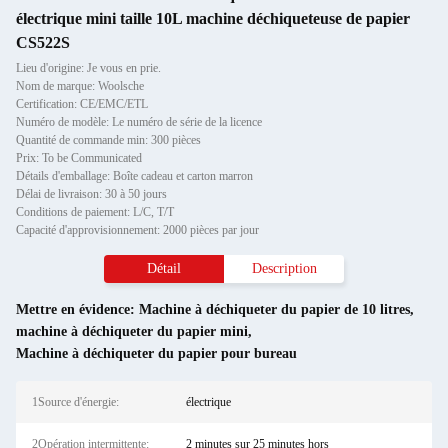
électrique mini taille 10L machine déchiqueteuse de papier
CS522S
Lieu d'origine: Je vous en prie.
Nom de marque: Woolsche
Certification: CE/EMC/ETL
Numéro de modèle: Le numéro de série de la licence
Quantité de commande min: 300 pièces
Prix: To be Communicated
Détails d'emballage: Boîte cadeau et carton marron
Délai de livraison: 30 à 50 jours
Conditions de paiement: L/C, T/T
Capacité d'approvisionnement: 2000 pièces par jour
Détail
Description
Mettre en évidence:
Machine à déchiqueter du papier de 10 litres
,
machine à déchiqueter du papier mini
,
Machine à déchiqueter du papier pour bureau
1Source d'énergie:
électrique
2Opération intermittente:
2 minutes sur 25 minutes hors