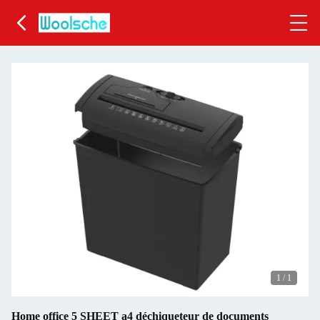
1
/
1
Home office 5 SHEET a4 déchiqueteur de documents