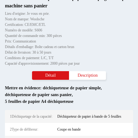
machine sans panier
Lieu d'origine: Je vous en prie.
Nom de marque: Woolsche
Certification: CE/EMC/ETL
Numéro de modèle: S606
Quantité de commande min: 300 pièces
Prix: Communication
Détails d'emballage: Boîte cadeau et carton brun
Délai de livraison: 30 à 50 jours
Conditions de paiement: L/C, T/T
Capacité d'approvisionnement: 2000 pièces par jour
Détail
Description
Mettre en évidence:
déchiqueteuse de papier simple
,
déchiqueteuse de papier sans panier
,
5 feuilles de papier A4 déchiqueteuse
1Déchiquetage de la capacité:
Déchiqueteur de papier à bande de 5 feuilles
2Type de défibreur:
Coupe en bande