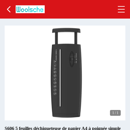
1
/
1
S606 5 feuilles déchiqueteuse de papier A4 à poignée simple