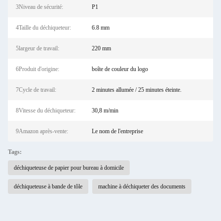
3Niveau de sécurité:
P1
4Taille du déchiqueteur:
6.8 mm
5largeur de travail:
220 mm
6Produit d'origine:
boîte de couleur du logo
7Cycle de travail:
2 minutes allumée / 25 minutes éteinte.
8Vitesse du déchiqueteur:
30,8 m/min
9Amazon après-vente:
Le nom de l'entreprise
Tags:
déchiqueteuse de papier pour bureau à domicile
déchiqueteuse à bande de tôle
machine à déchiqueter des documents