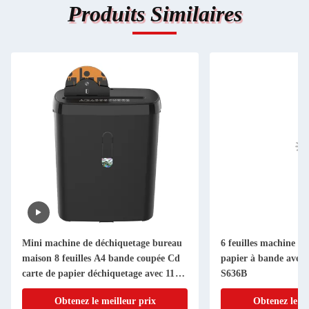
Produits Similaires
Mini machine de déchiquetage bureau
6 feuilles machine à
maison 8 feuilles A4 bande coupée Cd
papier à bande avec 
carte de papier déchiquetage avec 11L
S636B
Bin SD108P
Obtenez le meilleur prix
Obtenez le me