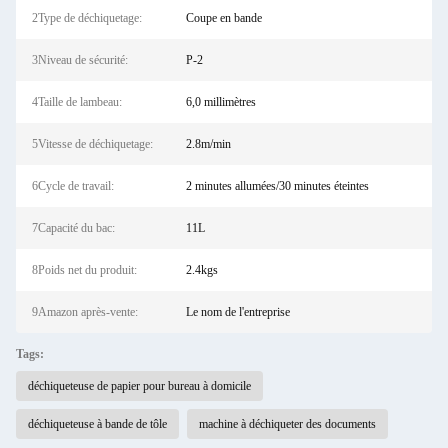
2Type de déchiquetage:
Coupe en bande
3Niveau de sécurité:
P-2
4Taille de lambeau:
6,0 millimètres
5Vitesse de déchiquetage:
2.8m/min
6Cycle de travail:
2 minutes allumées/30 minutes éteintes
7Capacité du bac:
11L
8Poids net du produit:
2.4kgs
9Amazon après-vente:
Le nom de l'entreprise
Tags:
déchiqueteuse de papier pour bureau à domicile
déchiqueteuse à bande de tôle
machine à déchiqueter des documents