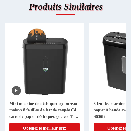
Produits Similaires
Mini machine de déchiquetage bureau
6 feuilles machine à
maison 8 feuilles A4 bande coupée Cd
papier à bande avec 
carte de papier déchiquetage avec 11L
S636B
Bin SD108P
Obtenez le meilleur prix
Obtenez le me