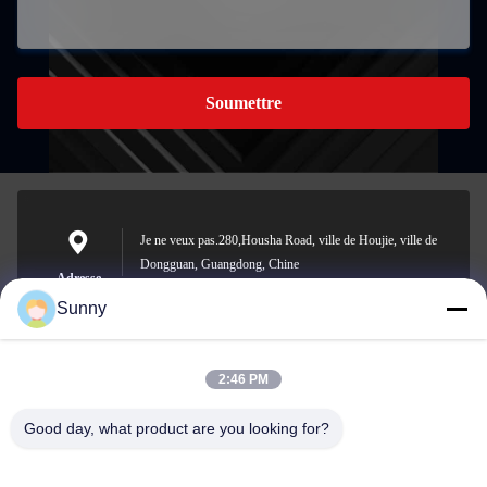
Soumettre
Je ne veux pas.280,Housha Road, ville de Houjie, ville de
Dongguan, Guangdong, Chine
Adresse
Sunny
2:46 PM
sunny.xu@woolsche.com
E-mail
Good day, what product are you looking for?