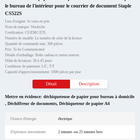
le bureau de l'intérieur pour le courrier de document Staple
CS522S
Lieu d'origine: Je vous en prie.
Nom de marque: Woolsche
Certification: CE/EMC/ETL
Numéro de modèle: Le numéro de série de la licence
Quantité de commande min: 300 pièces
Prix: To be Communicated
Détails d'emballage: Boîte cadeau et carton marron
Délai de livraison: 30 à 45 jours
Conditions de paiement: L/C, T/T
Capacité d'approvisionnement: 1000 pièces par jour
Détail
Description
Mettre en évidence:
déchiqueteuse de papier pour bureau à domicile
,
Déchiffreur de documents
,
Déchiqueteur de papier A4
1Source d'énergie:
électrique
2Opération intermittente:
2 minutes sur 25 minutes hors