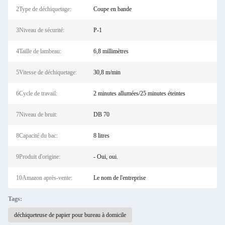
2Type de déchiquetage:
Coupe en bande
3Niveau de sécurité:
P-1
4Taille de lambeau:
6,8 millimètres
5Vitesse de déchiquetage:
30,8 m/min
6Cycle de travail:
2 minutes allumées/25 minutes éteintes
7Niveau de bruit:
DB 70
8Capacité du bac:
8 litres
9Produit d'origine:
- Oui, oui.
10Amazon après-vente:
Le nom de l'entreprise
Tags:
déchiqueteuse de papier pour bureau à domicile