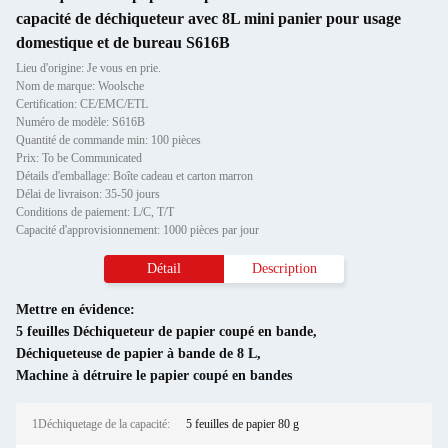
capacité de déchiqueteur avec 8L mini panier pour usage
domestique et de bureau S616B
Lieu d'origine: Je vous en prie.
Nom de marque: Woolsche
Certification: CE/EMC/ETL
Numéro de modèle: S616B
Quantité de commande min: 100 pièces
Prix: To be Communicated
Détails d'emballage: Boîte cadeau et carton marron
Délai de livraison: 35-50 jours
Conditions de paiement: L/C, T/T
Capacité d'approvisionnement: 1000 pièces par jour
Détail
Description
Mettre en évidence:
5 feuilles Déchiqueteur de papier coupé en bande
,
Déchiqueteuse de papier à bande de 8 L
,
Machine à détruire le papier coupé en bandes
1Déchiquetage de la capacité:
5 feuilles de papier 80 g