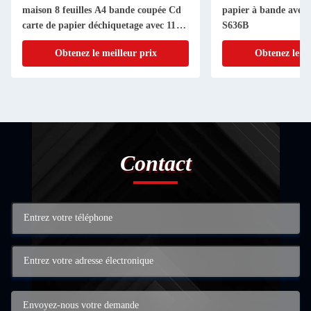
maison 8 feuilles A4 bande coupée Cd
papier à bande avec 
carte de papier déchiquetage avec 11L
S636B
Bin SD108P
Obtenez le meilleur prix
Obtenez le me
Contact