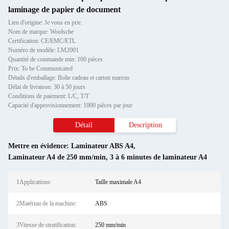
laminage de papier de document
Lieu d'origine: Je vous en prie.
Nom de marque: Woolsche
Certification: CE/EMC/ETL
Numéro de modèle: LM2001
Quantité de commande min: 100 pièces
Prix: To be Communicated
Détails d'emballage: Boîte cadeau et carton marron
Délai de livraison: 30 à 50 jours
Conditions de paiement: L/C, T/T
Capacité d'approvisionnement: 1000 pièces par jour
Détail
Description
Mettre en évidence:
Laminateur ABS A4
,
Laminateur A4 de 250 mm/min
,
3 à 6 minutes de laminateur A4
1Applications:
Taille maximale A4
2Matériau de la machine:
ABS
3Vitesse de stratification:
250 mm/min