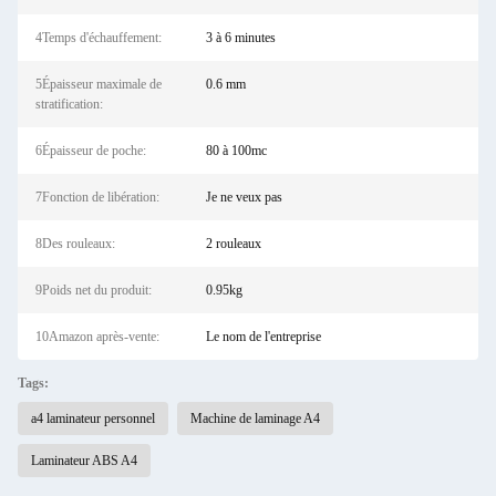
4Temps d'échauffement:
3 à 6 minutes
5Épaisseur maximale de
0.6 mm
stratification:
6Épaisseur de poche:
80 à 100mc
7Fonction de libération:
Je ne veux pas
8Des rouleaux:
2 rouleaux
9Poids net du produit:
0.95kg
10Amazon après-vente:
Le nom de l'entreprise
Tags:
a4 laminateur personnel
Machine de laminage A4
Laminateur ABS A4