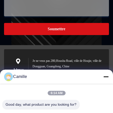
Soumettre
Je ne veux pas.280,Housha Road, ville de Houjie, ville de
Dongguan, Guangdong, Chine
Adresse
Camille
6:14 AM
sunny.xu@woolsche.com
E-mail
Good day, what product are you looking for?