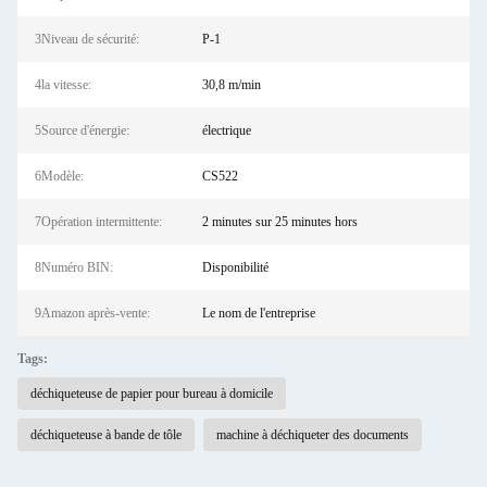
3Niveau de sécurité:
P-1
4la vitesse:
30,8 m/min
5Source d'énergie:
électrique
6Modèle:
CS522
7Opération intermittente:
2 minutes sur 25 minutes hors
8Numéro BIN:
Disponibilité
9Amazon après-vente:
Le nom de l'entreprise
Tags:
déchiqueteuse de papier pour bureau à domicile
déchiqueteuse à bande de tôle
machine à déchiqueter des documents