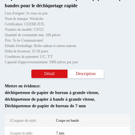
bandes pour le déchiquetage rapide
Lieu d'origine: Je vous en prie.
Nom de marque: Woolsche
Certification: CE/EMC/ETL
Numéro de modèle: CS522
Quantité de commande min: 100 pièces
Prix: To be Communicated
Détails d'emballage: Boîte cadeau et carton marron
Délai de livraison: 35-50 jours
Conditions de paiement: L/C, T/T
Capacité d'approvisionnement: 1000 pièces par jour
Détail
Description
Mettre en évidence:
déchiqueteuse de papier de bureau à grande vitesse
,
déchiqueteuse de papier à bande à grande vitesse
,
Déchiqueteuse de papier de bureau de 7 mm
1Coupure du style:
Coupe en bande
2coupez la taille:
7 mm