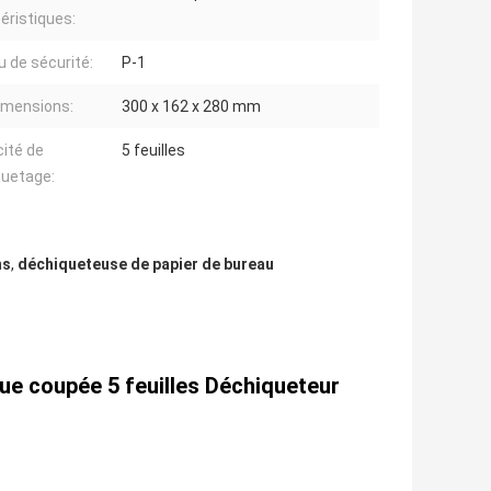
éristiques:
u de sécurité:
P-1
imensions:
300 x 162 x 280 mm
ité de
5 feuilles
quetage:
ns
,
déchiqueteuse de papier de bureau
ue coupée 5 feuilles Déchiqueteur