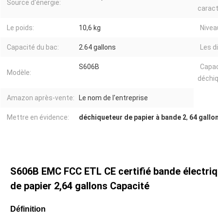
Source d'énergie:
caract
Le poids:
10,6 kg
Nivea
Capacité du bac:
2.64 gallons
Les d
S606B
Capac
Modèle:
déchi
Amazon après-vente:
Le nom de l'entreprise
Mettre en évidence:
déchiqueteur de papier à bande 2
,
64 gallo
S606B EMC FCC ETL CE certifié bande électriq
de papier 2,64 gallons Capacité
Définition