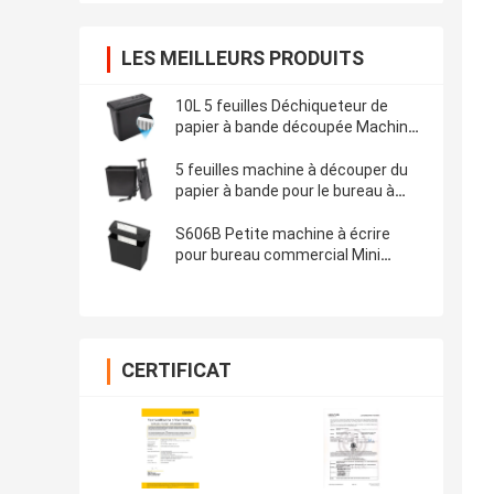
LES MEILLEURS PRODUITS
10L 5 feuilles Déchiqueteur de
papier à bande découpée Machine
de déchiqueteur de documents
CS522S Déchiqueteur de bureau à
5 feuilles machine à découper du
domicile
papier à bande pour le bureau à
domicile avec 10L contenant
CS522S
S606B Petite machine à écrire
pour bureau commercial Mini
machine à découper du papier pour
usage personnel
CERTIFICAT