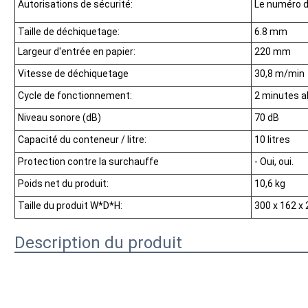
Autorisations de sécurité:
Le numéro de
Taille de déchiquetage:
6.8 mm
Largeur d'entrée en papier:
220 mm
Vitesse de déchiquetage
30,8 m/min
Cycle de fonctionnement:
2 minutes a
Niveau sonore (dB)
70 dB
Capacité du conteneur / litre:
10 litres
Protection contre la surchauffe
- Oui, oui.
Poids net du produit:
10,6 kg
Taille du produit W*D*H:
300 x 162 x
Description du produit