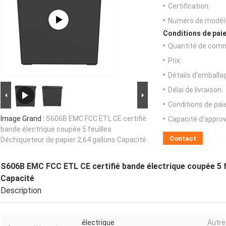
Certification:
Numéro de modèl
Conditions de paie
Quantité de com
Prix:
Détails d'emballa
Délai de livraison:
Conditions de pa
Image Grand :
S606B EMC FCC ETL CE certifié
Capacité d'appro
bande électrique coupée 5 feuilles
Contact
Déchiqueteur de papier 2,64 gallons Capacité
S606B EMC FCC ETL CE certifié bande électrique coupée 5 fe
Capacité
Description
électrique
Autre