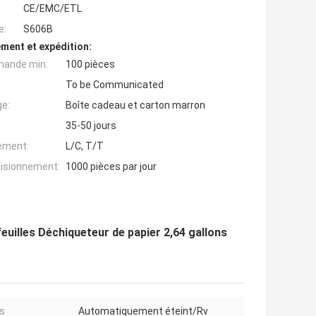
CE/EMC/ETL
e:
S606B
ment et expédition:
mande min:
100 pièces
To be Communicated
ge:
Boîte cadeau et carton marron
35-50 jours
iement:
L/C, T/T
visionnement:
1000 pièces par jour
uilles Déchiqueteur de papier 2,64 gallons
s
Automatiquement éteint/Rv