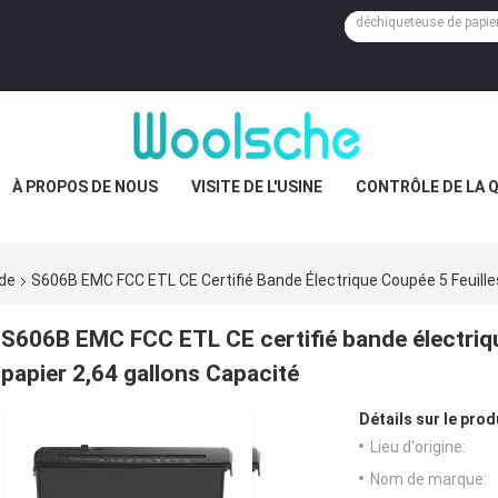
À PROPOS DE NOUS
VISITE DE L'USINE
CONTRÔLE DE LA 
nde
S606B EMC FCC ETL CE Certifié Bande Électrique Coupée 5 Feuille
S606B EMC FCC ETL CE certifié bande électriqu
papier 2,64 gallons Capacité
Détails sur le prod
Lieu d'origine:
Nom de marque: