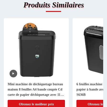
Produits Similaires
Mini machine de déchiquetage bureau
6 feuilles machine à
maison 8 feuilles A4 bande coupée Cd
papier à bande avec 
carte de papier déchiquetage avec 11L
S636B
Bin SD108P
Obtenez le meilleur prix
Obtenez le me