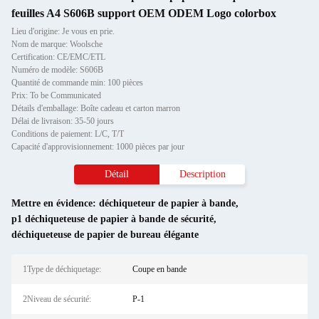
feuilles A4 S606B support OEM ODEM Logo colorbox
Lieu d'origine: Je vous en prie.
Nom de marque: Woolsche
Certification: CE/EMC/ETL
Numéro de modèle: S606B
Quantité de commande min: 100 pièces
Prix: To be Communicated
Détails d'emballage: Boîte cadeau et carton marron
Délai de livraison: 35-50 jours
Conditions de paiement: L/C, T/T
Capacité d'approvisionnement: 1000 pièces par jour
Détail
Description
Mettre en évidence:
déchiqueteur de papier à bande
,
p1 déchiqueteuse de papier à bande de sécurité
,
déchiqueteuse de papier de bureau élégante
1Type de déchiquetage:
Coupe en bande
2Niveau de sécurité:
P-1