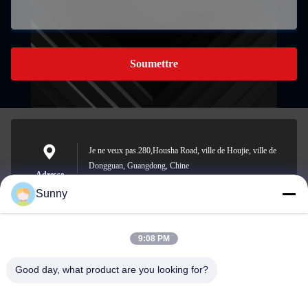
Soumettre
Je ne veux pas.280,Housha Road, ville de Houjie, ville de
Dongguan, Guangdong, Chine
Adresse
Sunny
9:08 PM
sunny.xu@woolsche.com
E-mail
Good day, what product are you looking for?