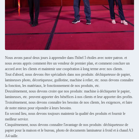
Nous avons passé deux jours à apprendre dans l'hôtel 5 étoiles avec notre patron. et
nous avons appris comment être un vendeur de premier plan, et comment conclure un
accord avec les clients et maintenir une coopération à long terme avec nos clients.
Tout d'abord, nous devons être spécialisés dans nos produits: déchiqueteuse de papier,
lamineuses photo, décortiqueuse, guillotine, machine à relier, etc. nous devons connaître
la fonction, les matériaux, le fonctionnement de nos produits, etc.
Deuxièmement, nous devons croire que nos produits: machine à déchiqueter le papier,
lamineuses, etc. peuvent apporter des bénéfices à nos clients et leur apporter des profits.
Troisièmement, nous devons connaître les besoins de nos clients, les exigences, et faire
de notre mieux pour répondre à leurs besoins.
En second lieu, nous devons toujours maintenir la qualité des produits et fournir le
meilleur service.
Cinquièmement, nous devons connaître l'avantage de nos produits: déchiqueteuse de
papier pour la maison et le bureau, photo de documents laminateur à froid et à chaud A3
A4 taille.