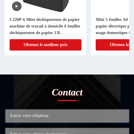
C220P-6 Mini déchiqueteuse de papier
Mini 5 feuilles A4 d
machine de travail à domicile 6 feuilles
papier électrique po
déchiqueteuse de papier 13L
usage domestique C
Obtenez le meilleur prix
Obtenez le me
Contact