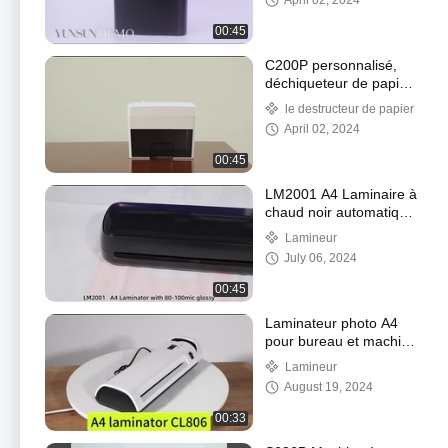
April 02, 2024
Bin
00:45
C200P personnalisé,
déchiqueteur de papier
de haute sécurité pour
le destructeur de papier
documents confidentiels
April 02, 2024
00:45
LM2001 A4 Laminaire à
chaud noir automatique
pour la lamination du
Lamineur
papier photo
July 06, 2024
00:45
Laminateur photo A4
pour bureau et machine
à laminer à usage
Lamineur
scolaire
August 19, 2024
00:33