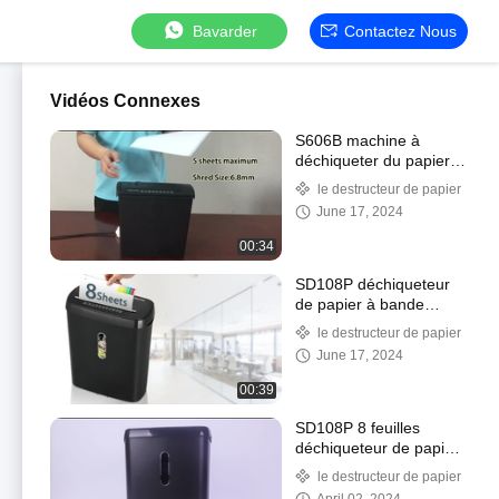
Bavarder
Contactez Nous
Vidéos Connexes
S606B machine à
déchiqueter du papier à
bande 6.8 mm taille
le destructeur de papier
déchiquete 5 feuilles A4
June 17, 2024
00:34
SD108P déchiqueteur
de papier à bande
coupée pour la maison
le destructeur de papier
et le bureau avec panier
June 17, 2024
de 11L
00:39
SD108P 8 feuilles
déchiqueteur de papier
à bande, niveau de
le destructeur de papier
sécurité P2 avec 11L